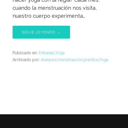
cuando la menstruación nos visita,
nuestro cuerpo experimenta…
SIGUE LEYENDO →
Publicado en:
Entradas
,
Yoga
Archivado por:
Aranjuez
,
menstruación
,
practica
,
Yoga