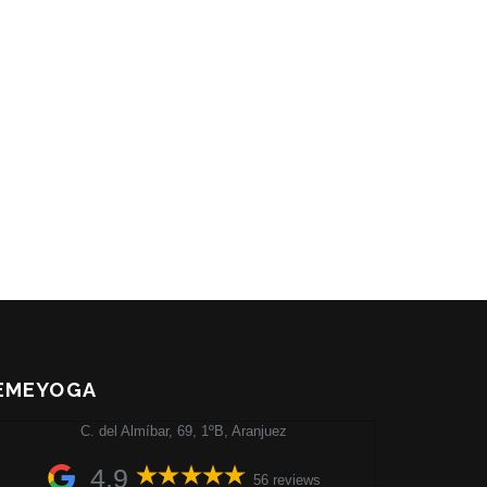
EMEYOGA
C. del Almíbar, 69, 1ºB, Aranjuez
4,9
56 reviews