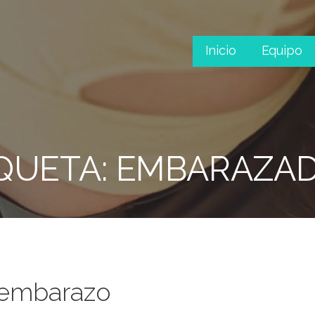
Inicio
Equipo
tha, Yin, Prenatal y Yoga con tu bebé
QUETA: EMBARAZA
 embarazo