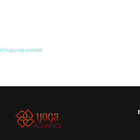
al
,
Yoga
,
yoga prenatal