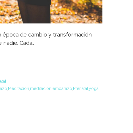
a época de cambio y transformación
e nadie. Cada…
atal
azo
,
Meditación
,
meditación embarazo
,
Prenatal
,
yoga