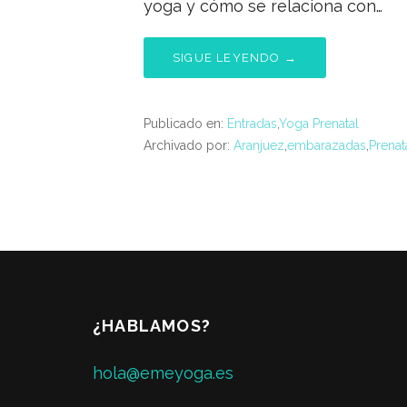
yoga y cómo se relaciona con…
SIGUE LEYENDO →
Publicado en:
Entradas
,
Yoga Prenatal
Archivado por:
Aranjuez
,
embarazadas
,
Prenat
¿HABLAMOS?
hola@emeyoga.es